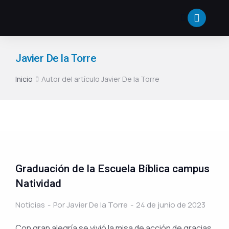
Javier De la Torre
Inicio
Autor del artículo Javier De la Torre
Estás aquí:
Graduación de la Escuela Bíblica campus
Natividad
Noticias
Por
Javier De la Torre
24 de junio de 2023
Con gran alegría se vivió la misa de acción de gracias