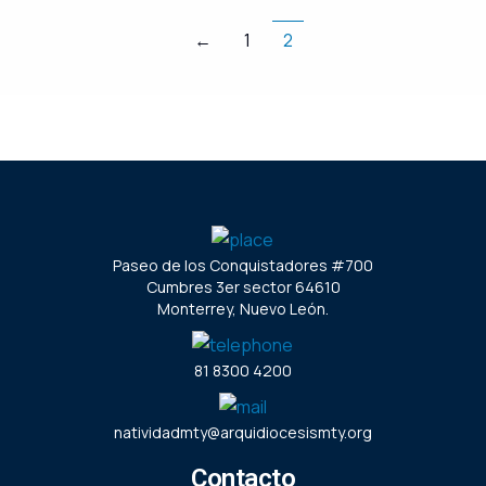
←
1
2
Paseo de los Conquistadores #700
Cumbres 3er sector 64610
Monterrey, Nuevo León.
81 8300 4200
natividadmty@arquidiocesismty.org
Contacto