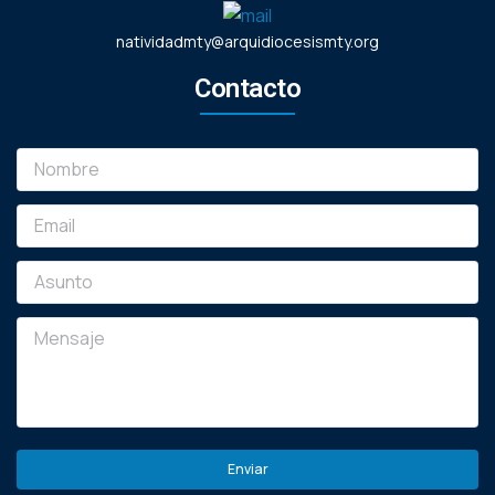
natividadmty@arquidiocesismty.org
Contacto