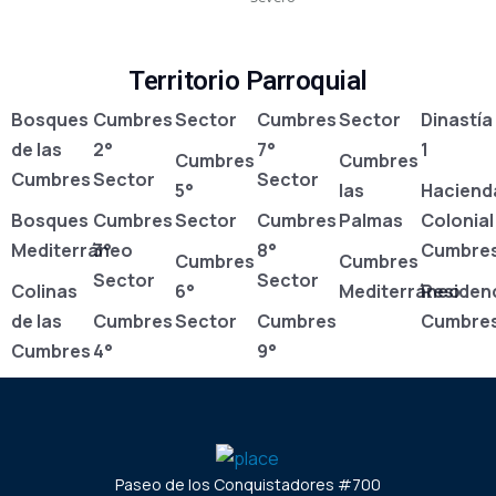
Territorio Parroquial
Bosques
Cumbres
Sector
Cumbres
Sector
Dinastía
de las
2°
7°
1
Cumbres
Cumbres
Cumbres
Sector
Sector
5°
las
Haciend
Bosques
Cumbres
Sector
Cumbres
Palmas
Colonial
Mediterráneo
3°
8°
Cumbre
Cumbres
Cumbres
Sector
Sector
Colinas
6°
Mediterráneo
Residenc
de las
Cumbres
Sector
Cumbres
Cumbre
Cumbres
4°
9°
Paseo de los Conquistadores #700