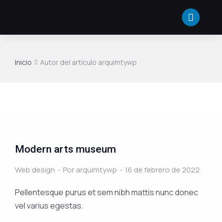
Inicio
Autor del artículo arquimtywp
Estás aquí:
Modern arts museum
Web design
Por
arquimtywp
16 de febrero de 2022
Pellentesque purus et sem nibh mattis nunc donec
vel varius egestas.