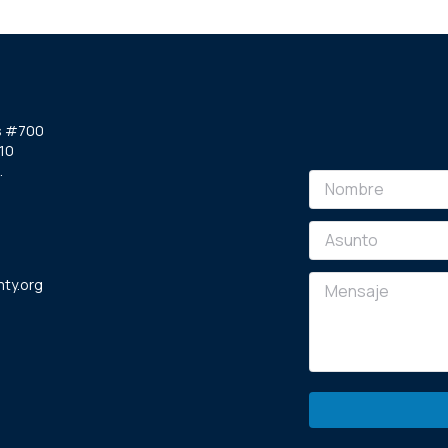
s #700
10
.
ty.org