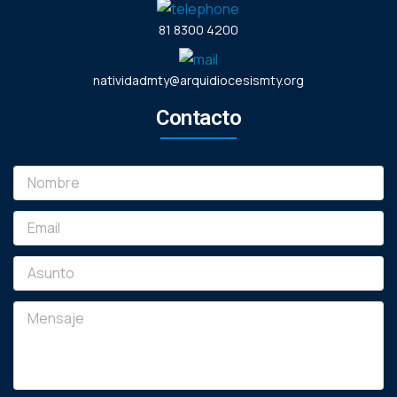
81 8300 4200
natividadmty@arquidiocesismty.org
Contacto