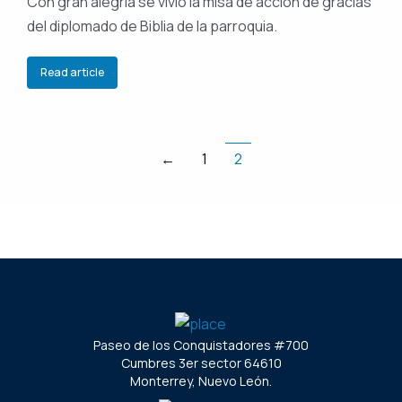
Con gran alegría se vivió la misa de acción de gracias
del diplomado de Biblia de la parroquia.
Read article
←
1
2
Paseo de los Conquistadores #700
Cumbres 3er sector 64610
Monterrey, Nuevo León.