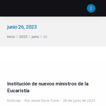
junio 26, 2023
Inicio
2023
junio
26
Estás aquí:
Institución de nuevos ministros de la
Eucaristía
Noticias
Por
Javier De la Torre
26 de junio de 2023