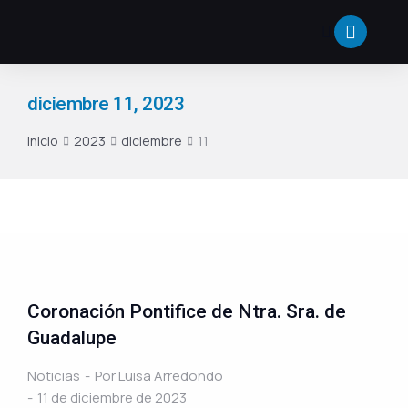
diciembre 11, 2023
Inicio
2023
diciembre
11
Estás aquí:
Coronación Pontifice de Ntra. Sra. de
Guadalupe
Noticias
Por
Luisa Arredondo
11 de diciembre de 2023