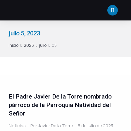
julio 5, 2023
Inicio
2023
julio
05
Estás aquí:
El Padre Javier De la Torre nombrado
párroco de la Parroquia Natividad del
Señor
Noticias
Por
Javier De la Torre
5 de julio de 2023