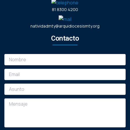
81 8300 4200
natividadmty@arquidiocesismty.org
Contacto