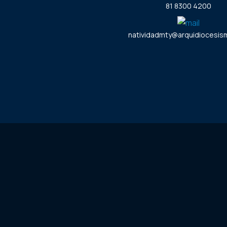
81 8300 4200
natividadmty@arquidiocesism