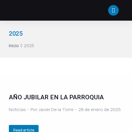
2025
Inicio
2025
Estás aquí:
AÑO JUBILAR EN LA PARROQUIA
Noticias
Por
Javier De la Torre
28 de enero de 2025
Read article