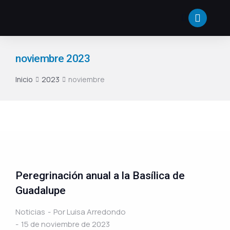
noviembre 2023
Inicio
2023
noviembre
Estás aquí:
Peregrinación anual a la Basílica de
Guadalupe
Noticias
Por
Luisa Arredondo
15 de noviembre de 2023