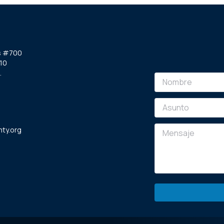
s #700
10
.
ty.org